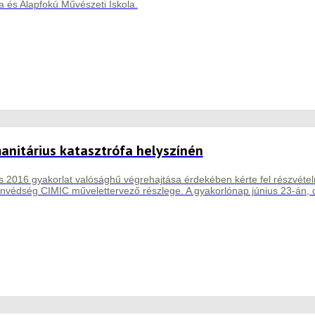
la és Alapfokú Művészeti Iskola.
anitárius katasztrófa helyszínén
2016 gyakorlat valósághű végrehajtása érdekében kérte fel részvételre
nvédség CIMIC művelettervező részlege. A gyakorlónap június 23-án, c