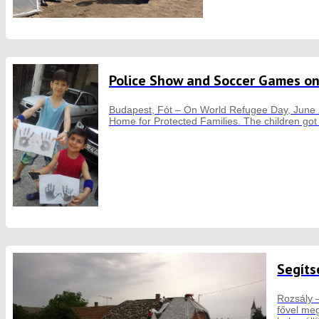
Police Show and Soccer Games o
Budapest, Fót – On World Refugee Day, June 20
Home for Protected Families. The children got to
Segíts
Rozsály 
fővel meg