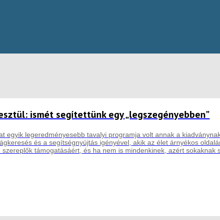
esztül: ismét segítettünk egy „legszegényebben”
lat egyik legeredményesebb tavalyi programja volt annak a kiadványna
ágkeresés és a segítségnyújtás igényével, akik az élet árnyékos oldalán
n szereplők támogatásáért, és ha nem is mindenkinek, azért sokaknak s