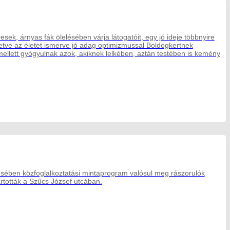
k, árnyas fák ölelésében várja látogatóit, egy jó ideje többnyire
lletve az életet ismerve jó adag optimizmussal Boldogkertnek
 mellett gyógyulnak azok, akiknek lelkében, aztán testében is kemény
zésében közfoglalkoztatási mintaprogram valósul meg rászorulók
rtották a Szűcs József utcában.