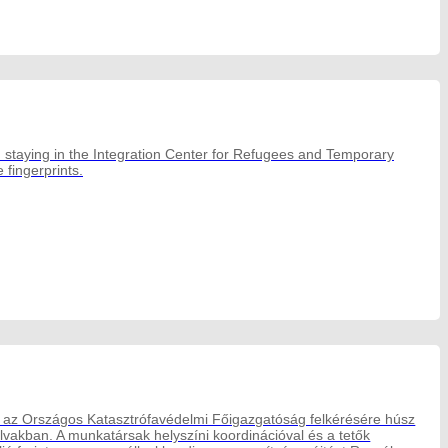
 staying in the Integration Center for Refugees and Temporary
 fingerprints.
a az Országos Katasztrófavédelmi Főigazgatóság felkérésére húsz
falvakban. A munkatársak helyszíni koordinációval és a tetők