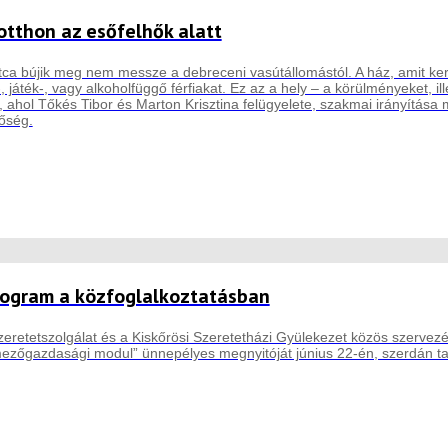
otthon az esőfelhők alatt
a bújik meg nem messze a debreceni vasútállomástól. A ház, amit kerese
 játék-, vagy alkoholfüggő férfiakat. Ez az a hely – a körülményeket, i
, ahol Tőkés Tibor és Marton Krisztina felügyelete, szakmai irányítása
őség.
rogram a közfoglalkoztatásban
Szeretetszolgálat és a Kiskőrösi Szeretetházi Gyülekezet közös szerve
mezőgazdasági modul” ünnepélyes megnyitóját június 22-én, szerdán ta