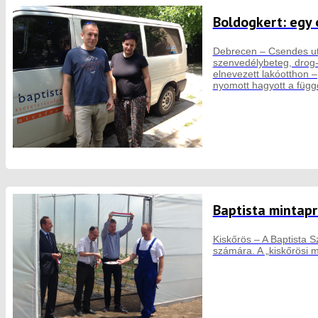
Boldogkert: egy 
Debrecen – Csendes utc
szenvedélybeteg, drog-,
elnevezett lakóotthon –
nyomott hagyott a függ
Baptista mintap
Kiskőrös – A Baptista 
számára. A „kiskőrösi 