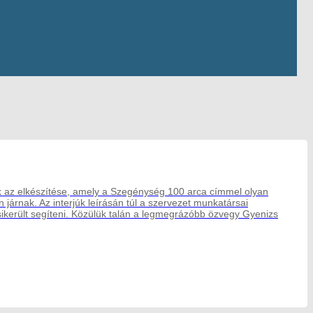
k az elkészítése, amely a Szegénység 100 arca címmel olyan
 járnak. Az interjúk leírásán túl a szervezet munkatársai
ikerült segíteni. Közülük talán a legmegrázóbb özvegy Gyenizs