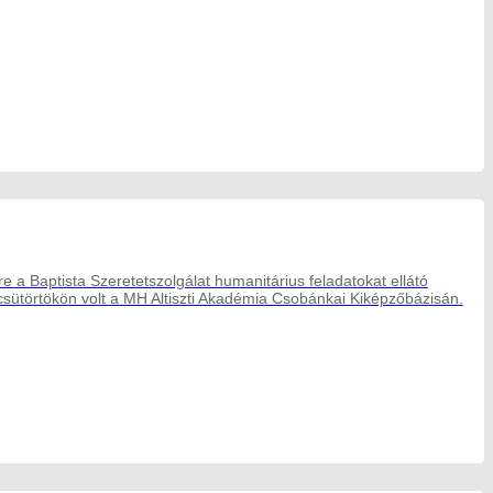
 a Baptista Szeretetszolgálat humanitárius feladatokat ellátó
sütörtökön volt a MH Altiszti Akadémia Csobánkai Kiképzőbázisán.