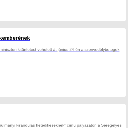
zakemberének
miniszteri kitüntetést vehetett át június 24-én a szenvedélybetegek
ulmányi kirándulás hetedikeseknek” című pályázaton a Seregélyesi