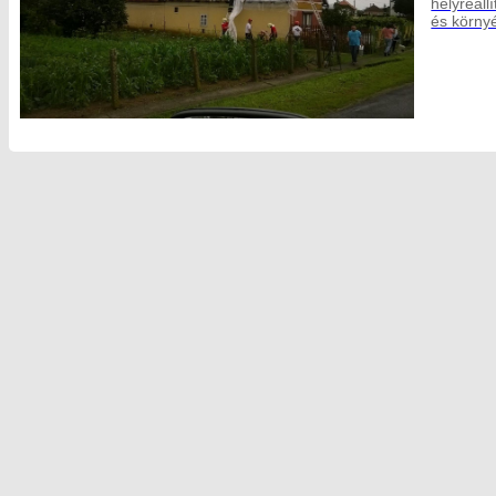
helyreáll
és környé