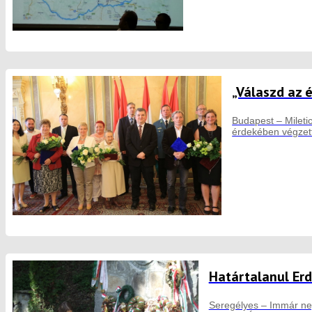
„Válaszd az 
Budapest – Miletic
érdekében végzet
Határtalanul Er
Seregélyes – Immár neg