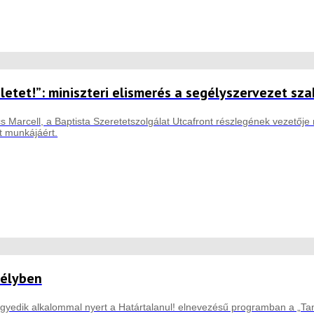
életet!”: miniszteri elismerés a segélyszervezet s
s Marcell, a Baptista Szeretetszolgálat Utcafront részlegének vezetője 
t munkájáért.
délyben
yedik alkalommal nyert a Határtalanul! elnevezésű programban a „Tan