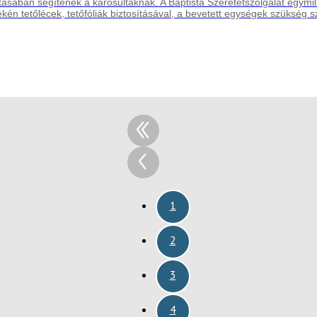
ításában segítenek a károsultaknak. A Baptista Szeretetszolgálat egymil
kén tetőlécek, tetőfóliák biztosításával, a bevetett egységek szükség sze
1
2
3
4