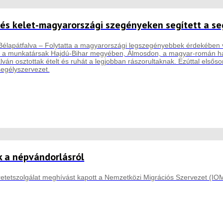
 és kelet-magyarországi szegényeken segített a s
élapátfalva – Folytatta a magyarországi legszegényebbek érdekében vé
 a munkatársak Hajdú-Bihar megyében, Álmosdon, a magyar-román hat
lván osztottak ételt és ruhát a legjobban rászorultaknak. Ezúttal első
 segélyszervezet.
k a népvándorlásról
retetszolgálat meghívást kapott a Nemzetközi Migrációs Szervezet (IO