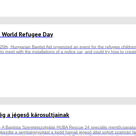
n World Refugee Day
th, Hungarian Baptist Aid organized an event for the refugee children
 meet with the installations of a police car, and could try how to create
ég a jégeső károsultjainak
– A Baptista Szeretetszolgálat HUBA Rescue 24 speciális mentőcsapat
kezdte a segítségnyújtást a kedd hajnali jégeső által sújtott szatmári 