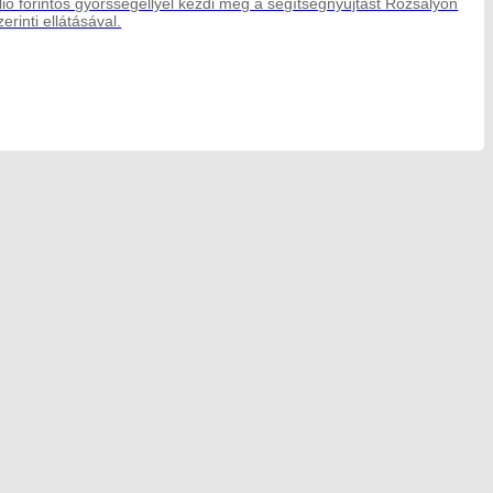
lió forintos gyorssegéllyel kezdi meg a segítségnyújtást Rozsályon
rinti ellátásával.