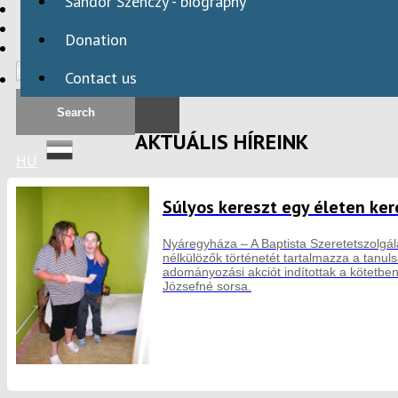
Sándor Szenczy - biography
HBAID
DOMESTIC PROGRAMS
Donation
INTERNATIONAL PROGRAMS
Contact us
AKTUÁLIS HÍREINK
HU
Súlyos kereszt egy életen ker
Nyáregyháza – A Baptista Szeretetszolgá
nélkülözők történetét tartalmazza a tanuls
adományozási akciót indítottak a kötetbe
Józsefné sorsa.