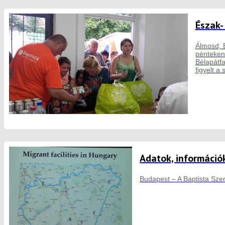
Észak-
Álmosd, B
pénteken
Bélapátfa
figyelt a
Adatok, információ
Budapest – A Baptista Sze