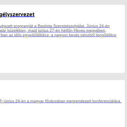
egélyszervezet
gzett programját a Baptista Szeretetszolgálat. Június 24-én
ár közelében, majd június 27-én hétfőn Heves megyében,
sorban az idős egyedülállókra, a nagyon kevés pénzből tengődőkre
M) június 24-én a magyar fővárosban megrendezett konferenciájára.