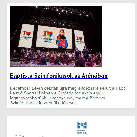
Baptista Szimfonikusok az Arénában
December 14-én délután újra megrendezésre került a Papp
László Sportarénában a Cipősdoboz Akció egyik
legnagyszabásúbb rendezvénye, most a Baptista
Szimfonikusok közreműködésével.