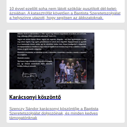
10 évvel ezelőtt soha nem látott szökőár pusztított dél-kelet-
ázsiában. A katasztrófát követően a Baptista Szeretetszolgálat
a helyszínre utazott, hogy segítsen az áldozatoknak.
Karácsonyi köszöntő
Szenczy Sándor karácsonyi köszöntője a Baptista
Szeretetszolgálat dolgozóinak, és minden kedves
támogatónknak