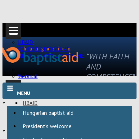
HBAID
DOMESTIC PROGRAMS
“WITH FAITH
INTERNATIONAL PROGRAMS
AND
COMPETENCE”
Webmail
MENU
HBAID
DOMESTIC PROGRAMS
Hungarian baptist aid
INTERNATIONAL PROGRAMS
President's welcome
Webmail