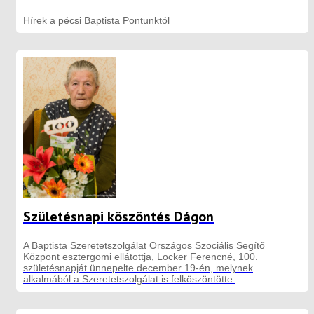
Hírek a pécsi Baptista Pontunktól
Születésnapi köszöntés Dágon
A Baptista Szeretetszolgálat Országos Szociális Segítő
Központ esztergomi ellátottja, Locker Ferencné, 100.
születésnapját ünnepelte december 19-én, melynek
alkalmából a Szeretetszolgálat is felköszöntötte.