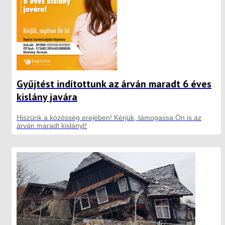
Gyűjtést indítottunk az árván maradt 6 éves
kislány javára
Hiszünk a közösség erejében! Kérjük, támogassa Ön is az
árván maradt kislányt!