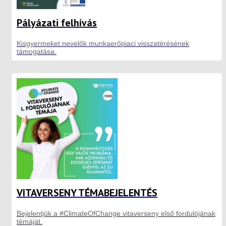
Pályázati felhívás
Kisgyermeket nevelők munkaerőpiaci visszatérésének
támogatása.
VITAVERSENY TÉMABEJELENTÉS
Bejelentjük a #ClimateOfChange vitaverseny első fordulójának
témáját.