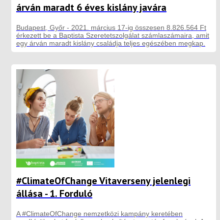
árván maradt 6 éves kislány javára
Budapest, Győr - 2021. március 17-ig összesen 8.826.564 Ft
érkezett be a Baptista Szeretetszolgálat számlaszámaira, amit
egy árván maradt kislány családja teljes egészében megkap.
#ClimateOfChange Vitaverseny jelenlegi
állása - 1. Forduló
A #ClimateOfChange nemzetközi kampány keretében