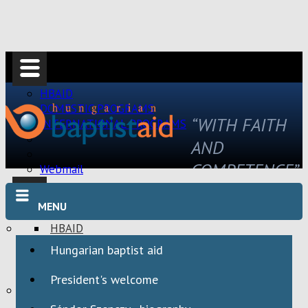
HBAID
DOMESTIC PROGRAMS
“WITH FAITH
INTERNATIONAL PROGRAMS
AND
COMPETENCE”
Webmail
MENU
HBAID
DOMESTIC PROGRAMS
Hungarian baptist aid
INTERNATIONAL PROGRAMS
President's welcome
Webmail