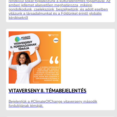
rendkívül sokat foglalkozunk a kultúrateremtés fogalmával. Az
emberi jellemet alapvetően meghatározza, miképp
gondolkodunk, cselekszünk, beszélgetünk, és adott esetben
vitázunk a társadalmunkat és a Földünket érintő globális
kérdésekről
VITAVERSENY II. TÉMABEJELENTÉS
Bejelentjük a #ClimateOfChange vitaverseny második
fordulójának témáját.