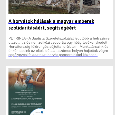
A horvátok hálásak a magyar emberek
szolidaritásáért, segítségéért
PETRINJA - A Baptista Szeretetszolgálat legutóbb a helyszínre
utazott, tízfős nemzetközi csoportja egy hétig tevékenykedett
Horvátország földrengés sújtotta területein. Munkatársaink és
önkénteseink az eltelt idő alatt számos helyen hajtottak végre
segélyezési feladatokat horvát partnereinkkel közösen.