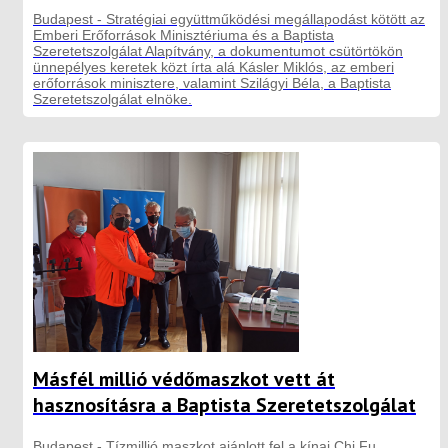
Budapest - Stratégiai együttműködési megállapodást kötött az
Emberi Erőforrások Minisztériuma és a Baptista
Szeretetszolgálat Alapítvány, a dokumentumot csütörtökön
ünnepélyes keretek közt írta alá Kásler Miklós, az emberi
erőforrások minisztere, valamint Szilágyi Béla, a Baptista
Szeretetszolgálat elnöke.
Másfél millió védőmaszkot vett át
hasznosításra a Baptista Szeretetszolgálat
Budapest - Tízmillió maszkot ajánlott fel a kínai Chi Fu