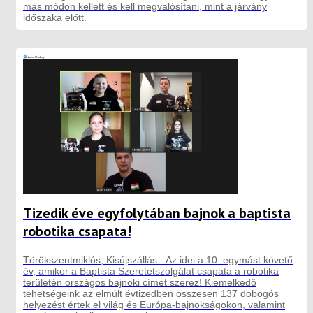
más módon kellett és kell megvalósítani, mint a járvány
időszaka előtt.
Tizedik éve egyfolytában bajnok a baptista
robotika csapata!
Törökszentmiklós, Kisújszállás - Az idei a 10. egymást követő
év, amikor a Baptista Szeretetszolgálat csapata a robotika
területén országos bajnoki címet szerez! Kiemelkedő
tehetségeink az elmúlt évtizedben összesen 137 dobogós
helyezést értek el világ és Európa-bajnokságokon, valamint