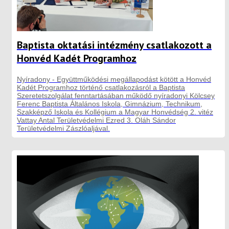
Baptista oktatási intézmény csatlakozott a
Honvéd Kadét Programhoz
Nyíradony - Együttműködési megállapodást kötött a Honvéd
Kadét Programhoz történő csatlakozásról a Baptista
Szeretetszolgálat fenntartásában működő nyíradonyi Kölcsey
Ferenc Baptista Általános Iskola, Gimnázium, Technikum,
Szakképző Iskola és Kollégium a Magyar Honvédség 2. vitéz
Vattay Antal Területvédelmi Ezred 3. Oláh Sándor
Területvédelmi Zászlóaljával.