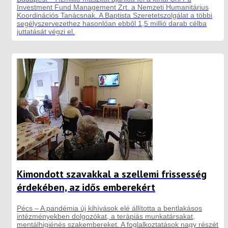
Investment Fund Management Zrt. a Nemzeti Humanitárius
Koordinációs Tanácsnak. A Baptista Szeretetszolgálat a többi
segélyszervezethez hasonlóan ebből 1,5 millió darab célba
juttatását végzi el.
Kimondott szavakkal a szellemi frissesség
érdekében, az idős emberekért
Pécs – A pandémia új kihívások elé állította a bentlakásos
intézményekben dolgozókat, a terápiás munkatársakat,
mentálhigiénés szakembereket. A foglalkoztatások nagy részét