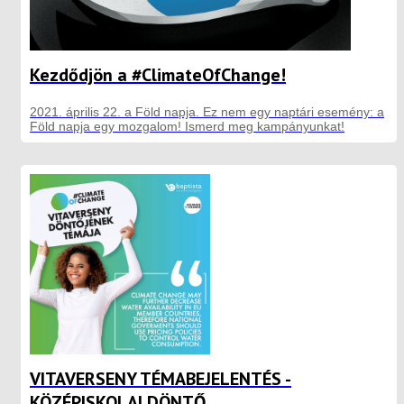
Kezdődjön a #ClimateOfChange!
2021. április 22. a Föld napja. Ez nem egy naptári esemény: a
Föld napja egy mozgalom! Ismerd meg kampányunkat!
VITAVERSENY TÉMABEJELENTÉS -
KÖZÉPISKOLAI DÖNTŐ