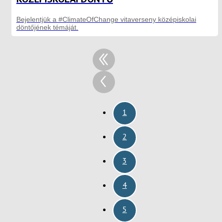
Bejelentjük a #ClimateOfChange vitaverseny középiskolai
döntőjének témáját.
1
2
3
4
5