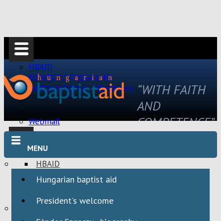
HBAID
DOMESTIC PROGRAMS
“WITH FAITH
INTERNATIONAL PROGRAMS
AND
COMPETENCE”
Webmail
MENU
HBAID
DOMESTIC PROGRAMS
Hungarian baptist aid
INTERNATIONAL PROGRAMS
President's welcome
Webmail