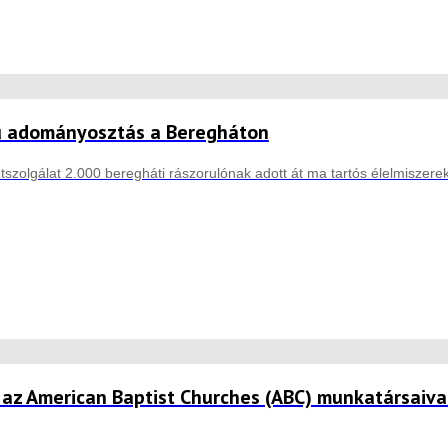
 adományosztás a Beregháton
etszolgálat 2.000 beregháti rászorulónak adott át ma tartós élelmiszer
 az American Baptist Churches (ABC) munkatársaiva