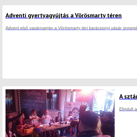
Adventi gyertyagyújtás a Vörösmarty téren
Advent első vasárnapján a Vörösmarty téri karácsonyi vásár ünnepél
A sztá
Elindult 