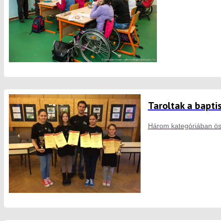
Taroltak a bapti
Három kategóriában öss