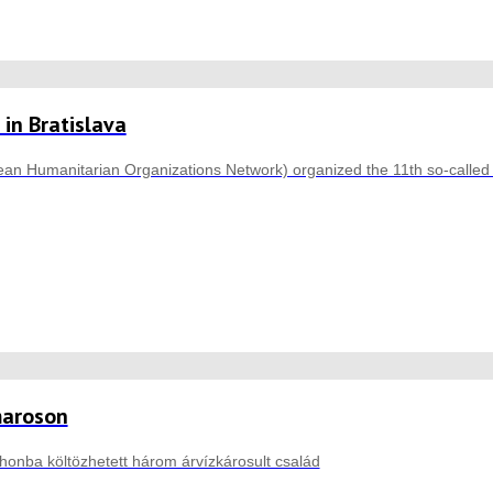
in Bratislava
an Humanitarian Organizations Network) organized the 11th so-called um
aroson
tthonba költözhetett három árvízkárosult család