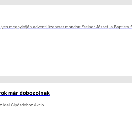
yes megnyitóján adventi üzenetet mondott Steiner József, a Baptista Sz
rok már dobozolnak
az idei Cipősdoboz Akció