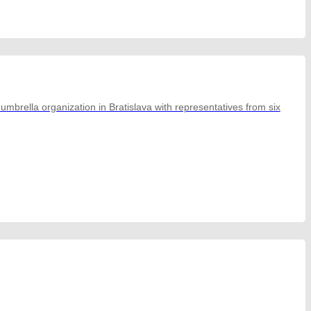
brella organization in Bratislava with representatives from six