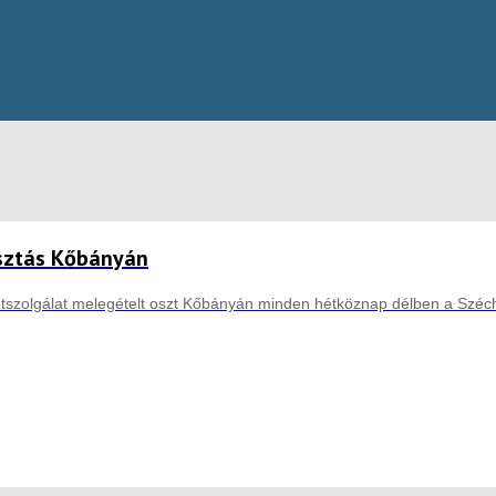
sztás Kőbányán
etszolgálat melegételt oszt Kőbányán minden hétköznap délben a Széc