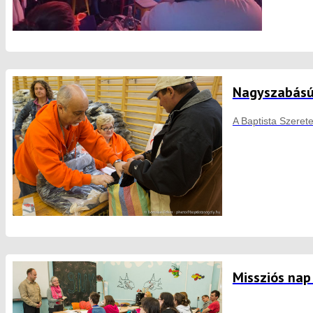
Nagyszabású
A Baptista Szeret
Missziós nap