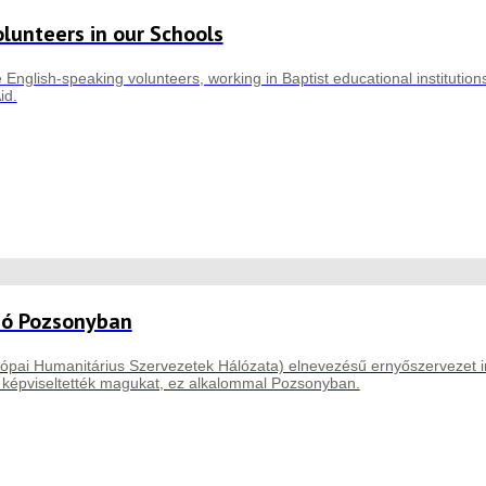
olunteers in our Schools
 English-speaking volunteers, working in Baptist educational institutions,
id.
zó Pozsonyban
ai Humanitárius Szervezetek Hálózata) elnevezésű ernyőszervezet im
ei képviseltették magukat, ez alkalommal Pozsonyban.