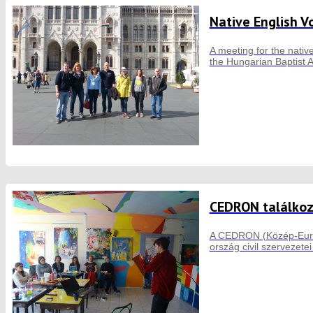
Native English V
A meeting for the native
the Hungarian Baptist A
CEDRON találko
A CEDRON (Közép-Európ
ország civil szervezet