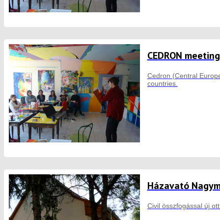
CEDRON meeting 
Cedron (Central Europe
countries.
Házavató Nagym
Civil összfogással új o