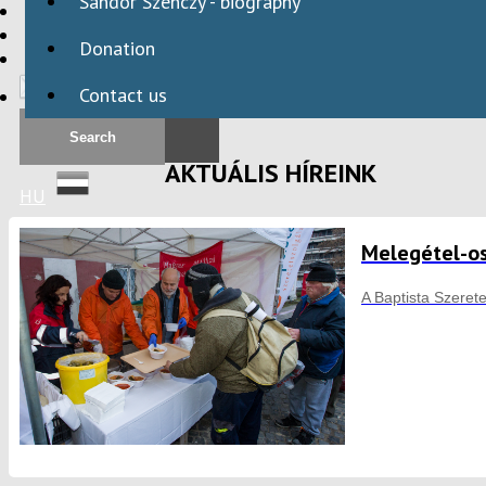
Sándor Szenczy - biography
HBAID
DOMESTIC PROGRAMS
Donation
INTERNATIONAL PROGRAMS
Contact us
AKTUÁLIS HÍREINK
HU
Melegétel-o
A Baptista Szeret