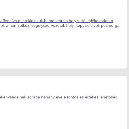
offenzíva miatt kialakult humanitárius helyzetről tájékozódott a
vel, a nemzetközi segélyszervezetek helyi képviselőivel, pesmerga
vékenységeinek sorába néhány éve e fontos és értékes lehetőség