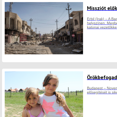
Missziót elő
Erbil (Irak) – A B
helyszínen. Megbe
katonai vezetőkkel
Örökbefogadá
Budapest – Novemb
elősegítését is sik