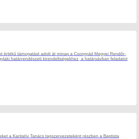
int értékű támogatást adott át minap a Csongrád Megyei Rendőr-
gylaki határrendészeti kirendeltségekhez, a határsávban feladatot
et a Karitatív Tanács tagszervezeteként részben a Baptista