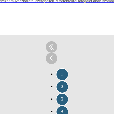
rvezet művészbarátai szerepeltek. A történtekről fotógalériában számo
1
2
3
4