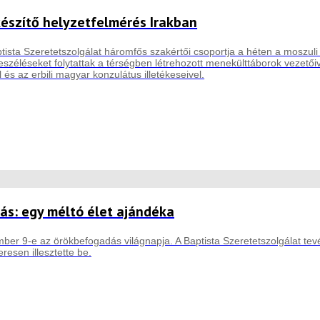
készítő helyzetfelmérés Irakban
aptista Szeretetszolgálat háromfős szakértői csoportja a héten a moszuli 
széléseket folytattak a térségben létrehozott menekülttáborok vezetői
 és az erbili magyar konzulátus illetékeseivel.
s: egy méltó élet ajándéka
er 9-e az örökbefogadás világnapja. A Baptista Szeretetszolgálat te
eresen illesztette be.