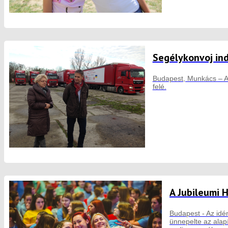
Segélykonvoj ind
Budapest, Munkács – A 
felé.
A Jubileumi 
Budapest - Az idé
ünnepelte az alap