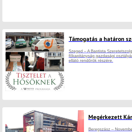
Támogatás a határon sz
Szeged – A Baptista Szeretetszol
főkapitányság gazdasági osztályán
ellátó rendőrök részére.
Megérkezett Kár
Beregszász – November 