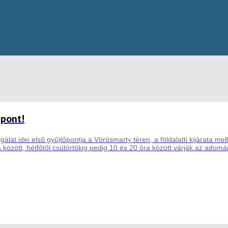
őpont!
lat idei első gyűjtőpontja a Vörösmarty téren, a földalatti kijárata me
között, hétfőtől csütörtökig pedig 10 és 20 óra között várják az adomá