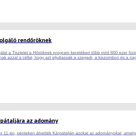
olgáló rendőröknek
gálat a Tisztelet a Hősöknek program keretében több mint 800 ezer for
ak azzal a céllal, hogy azt eljuttassák a szegedi, a kiszombori és a na
pátaljára az adomány
11-én, pénteken átvették Kárpátalján azokat az adományokat, amelyek