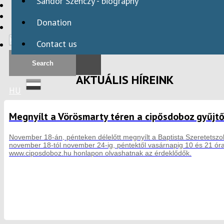
Sándor Szenczy - biography
HBAID
DOMESTIC PROGRAMS
Donation
INTERNATIONAL PROGRAMS
Contact us
AKTUÁLIS HÍREINK
HU
Megnyílt a Vörösmarty téren a cipősdoboz gyűjt
November 18-án, pénteken délelőtt megnyílt a Baptista Szeretetszolgá
november 18-tól november 24-ig, péntektől vasárnapig 10 és 21 óra 
www.ciposdoboz.hu honlapon olvashatnak az érdeklődők.