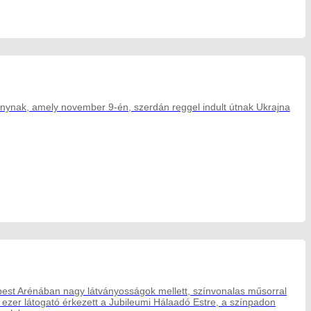
ánynak, amely november 9-én, szerdán reggel indult útnak Ukrajna
pest Arénában nagy látványosságok mellett, színvonalas műsorral
b ezer látogató érkezett a Jubileumi Hálaadó Estre, a színpadon