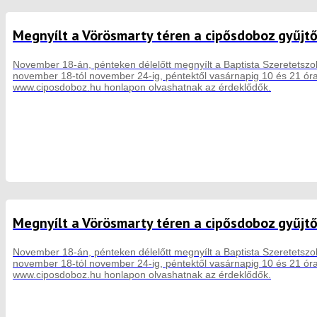
Megnyílt a Vörösmarty téren a cipősdoboz gyűjt
November 18-án, pénteken délelőtt megnyílt a Baptista Szeretetszolgá
november 18-tól november 24-ig, péntektől vasárnapig 10 és 21 óra 
www.ciposdoboz.hu honlapon olvashatnak az érdeklődők.
Megnyílt a Vörösmarty téren a cipősdoboz gyűjt
November 18-án, pénteken délelőtt megnyílt a Baptista Szeretetszolgá
november 18-tól november 24-ig, péntektől vasárnapig 10 és 21 óra 
www.ciposdoboz.hu honlapon olvashatnak az érdeklődők.