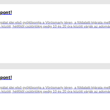
őpont!
lat idei első gyűjtőpontja a Vörösmarty téren, a földalatti kijárata me
között, hétfőtől csütörtökig pedig 10 és 20 óra között várják az adomá
őpont!
lat idei első gyűjtőpontja a Vörösmarty téren, a földalatti kijárata me
között, hétfőtől csütörtökig pedig 10 és 20 óra között várják az adomá