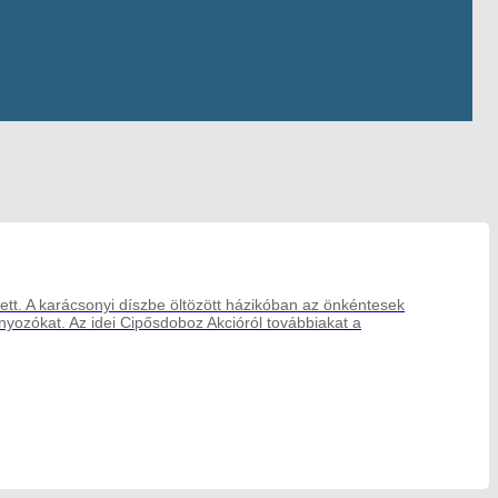
llett. A karácsonyi díszbe öltözött házikóban az önkéntesek
nyozókat. Az idei Cipősdoboz Akcióról továbbiakat a