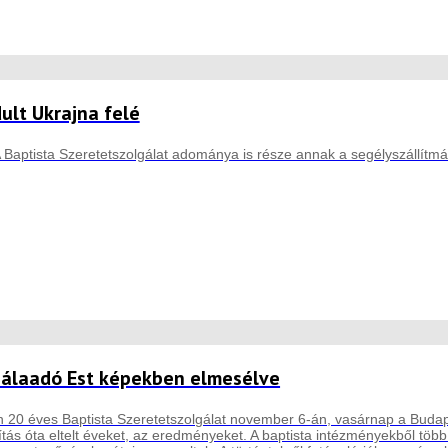
ult Ukrajna felé
Baptista Szeretetszolgálat adománya is része annak a segélyszállítm
Hálaadó Est képekben elmesélve
n 20 éves Baptista Szeretetszolgálat november 6-án, vasárnap a Buda
ítás óta eltelt éveket, az eredményeket. A baptista intézményekből töb