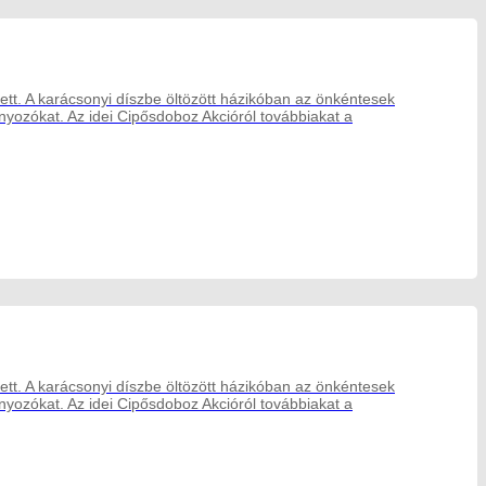
llett. A karácsonyi díszbe öltözött házikóban az önkéntesek
nyozókat. Az idei Cipősdoboz Akcióról továbbiakat a
llett. A karácsonyi díszbe öltözött házikóban az önkéntesek
nyozókat. Az idei Cipősdoboz Akcióról továbbiakat a