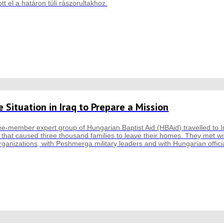
ott el a határon túli rászorultakhoz.
 Situation in Iraq to Prepare a Mission
hree-member expert group of Hungarian Baptist Aid (HBAid) travelled to I
 that caused three thousand families to leave their homes. They met wit
organizations, with Peshmerga military leaders and with Hungarian officia