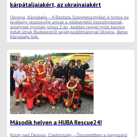
kárpátaljaiakért, az ukrajnaiakért
Ukrajna, Kárpátalja – A Baptista Szeretetszolgálat is fontos és
tevékeny résztvevője annak a példaértékű összefogásnak,
amelynek nyomán június 2-án, kedden reggel nyolc kamion
indult útnak Budapestről segélyszállítmánnyal Ukrajna, illetve
Kárpátalja felé.
Második helyen a HUBA Rescue24!
Kouty nad Desnou, Csehország – Összetettben a nagyszerű