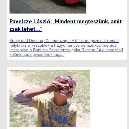
Pavelcze László: „Mindent megteszünk, amit
csak lehet…”
Kouty nad Desnou, Csehország – A tőlük megszokott remek
helytállásra készülnek a hagyományos nemzetközi mentős
versenyen a Baptista Szeretetszolgálat Rescue 24 elnevezésű
különleges egységének tagjai.