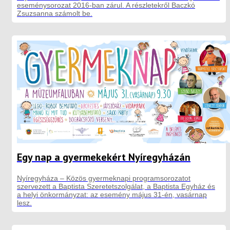
eseménysorozat 2016-ban zárul. A részletekről Baczkó
Zsuzsanna számolt be.
Egy nap a gyermekekért Nyíregyházán
Nyíregyháza – Közös gyermeknapi programsorozatot
szervezett a Baptista Szeretetszolgálat, a Baptista Egyház és
a helyi önkormányzat: az esemény május 31-én, vasárnap
lesz.