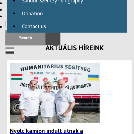
Sándor Szenczy - biography
HBAID
DOMESTIC PROGRAMS
Donation
INTERNATIONAL PROGRAMS
Contact us
AKTUÁLIS HÍREINK
Nyolc kamion indult útnak a