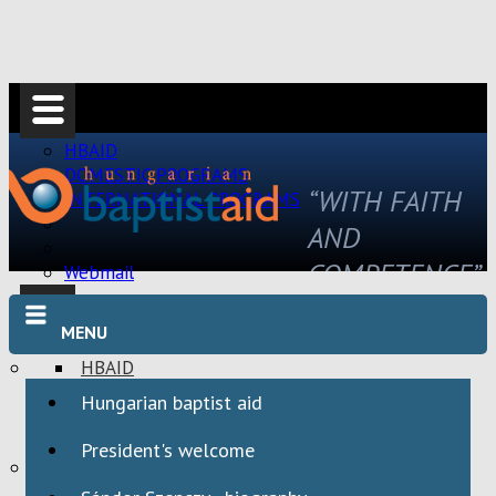
HBAID
DOMESTIC PROGRAMS
“WITH FAITH
INTERNATIONAL PROGRAMS
AND
COMPETENCE”
Webmail
MENU
HBAID
DOMESTIC PROGRAMS
Hungarian baptist aid
INTERNATIONAL PROGRAMS
President's welcome
Webmail