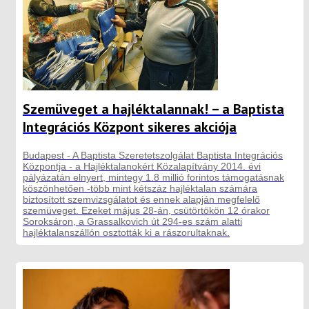
Szemüveget a hajléktalannak! – a Baptista
Integrációs Központ sikeres akciója
Budapest - A Baptista Szeretetszolgálat Baptista Integrációs
Központja - a Hajléktalanokért Közalapítvány 2014. évi
pályázatán elnyert, mintegy 1.8 millió forintos támogatásnak
köszönhetően -több mint kétszáz hajléktalan számára
biztosított szemvizsgálatot és ennek alapján megfelelő
szemüveget. Ezeket május 28-án, csütörtökön 12 órakor
Soroksáron, a Grassalkovich út 294-es szám alatti
hajléktalanszállón osztották ki a rászorultaknak.