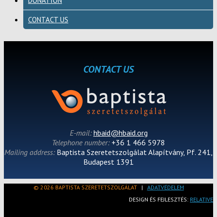
DONATION
CONTACT US
CONTACT US
E-mail:
hbaid@hbaid.org
Telephone number:
+36 1 466 5978
Mailing address:
Baptista Szeretetszolgálat Alapítvány, Pf. 241,
Budapest 1391
© 2026 BAPTISTA SZERETETSZOLGÁLAT
|
ADATVÉDELEM
DESIGN ÉS FEJLESZTÉS:
RELATIVE