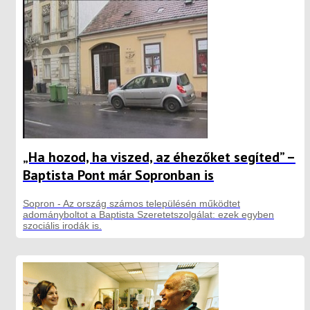
„Ha hozod, ha viszed, az éhezőket segíted” –
Baptista Pont már Sopronban is
Sopron - Az ország számos településén működtet
adományboltot a Baptista Szeretetszolgálat: ezek egyben
szociális irodák is.