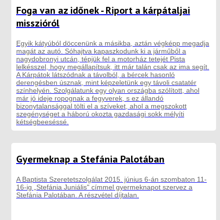
Foga van az időnek - Riport a kárpátaljai
misszióról
Egyik kátyúból döccenünk a másikba, aztán végképp megadja
magát az autó. Sóhajtva kapaszkodunk ki a járműből a
nagydobronyi utcán, tépjük fel a motorház tetejét Pista
lelkésszel, hogy megállapítsuk, itt már talán csak az ima segít.
A Kárpátok látszódnak a távolból, a bércek hasonló
derengésben úsznak, mint képzeletünk egy távoli csatatér
színhelyén. Szolgálatunk egy olyan országba szólított, ahol
már jó ideje ropognak a fegyverek, s ez állandó
bizonytalansággal tölti el a szíveket, ahol a megszokott
szegénységet a háború okozta gazdasági sokk mélyíti
kétségbeeséssé.
Gyermeknap a Stefánia Palotában
A Baptista Szeretetszolgálat 2015. június 6-án szombaton 11-
16-ig „Stefánia Juniális" címmel gyermeknapot szervez a
Stefánia Palotában. A részvétel díjtalan.