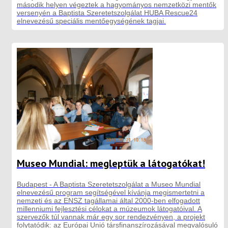
második helyen végeztek a hagyományos nemzetközi mentők
versenyén a Baptista Szeretetszolgálat HUBA Rescue24
elnevezésű speciális mentőegységének tagjai.
Museo Mundial: megleptük a látogatókat!
Budapest - A Baptista Szeretetszolgálat a Museo Mundial
elnevezésű program segítségével kívánja megismertetni a
nemzeti és az ENSZ tagállamai által 2000-ben elfogadott
millenniumi fejlesztési célokat a múzeumok látogatóival. A
szervezők túl vannak már egy sor rendezvényen, a projekt
folytatódik: az Európai Unió társfinanszírozásával megvalósuló