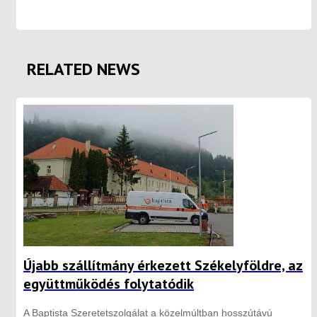
RELATED NEWS
Újabb szállítmány érkezett Székelyföldre, az
együttműködés folytatódik
A Baptista Szeretetszolgálat a közelmúltban hosszútávú