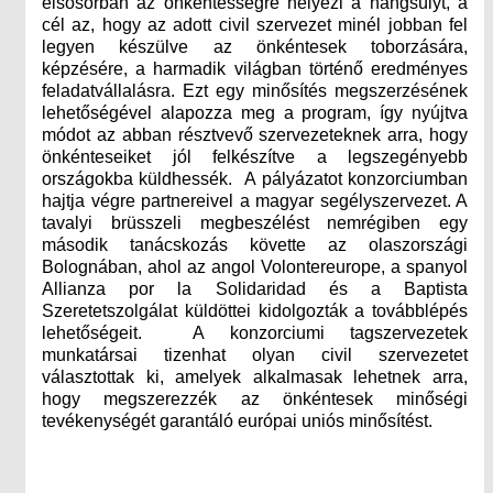
elsősorban az önkéntességre helyezi a hangsúlyt, a
cél az, hogy az adott civil szervezet minél jobban fel
legyen készülve az önkéntesek toborzására,
képzésére, a harmadik világban történő eredményes
feladatvállalásra. Ezt egy minősítés megszerzésének
lehetőségével alapozza meg a program, így nyújtva
módot az abban résztvevő szervezeteknek arra, hogy
önkénteseiket jól felkészítve a legszegényebb
országokba küldhessék. A pályázatot konzorciumban
hajtja végre partnereivel a magyar segélyszervezet. A
tavalyi brüsszeli megbeszélést nemrégiben egy
második tanácskozás követte az olaszországi
Bolognában, ahol az angol Volontereurope, a spanyol
Allianza por la Solidaridad és a Baptista
Szeretetszolgálat küldöttei kidolgozták a továbblépés
lehetőségeit. A konzorciumi tagszervezetek
munkatársai tizenhat olyan civil szervezetet
választottak ki, amelyek alkalmasak lehetnek arra,
hogy megszerezzék az önkéntesek minőségi
tevékenységét garantáló európai uniós minősítést.