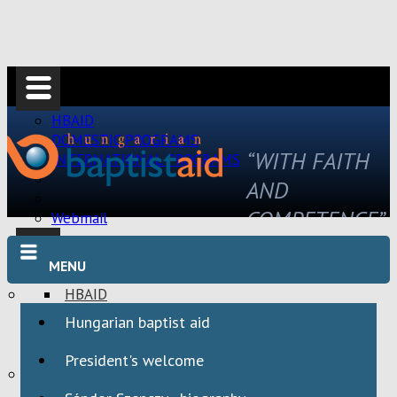
HBAID
DOMESTIC PROGRAMS
“WITH FAITH
INTERNATIONAL PROGRAMS
AND
COMPETENCE”
Webmail
MENU
HBAID
DOMESTIC PROGRAMS
Hungarian baptist aid
INTERNATIONAL PROGRAMS
President's welcome
Webmail