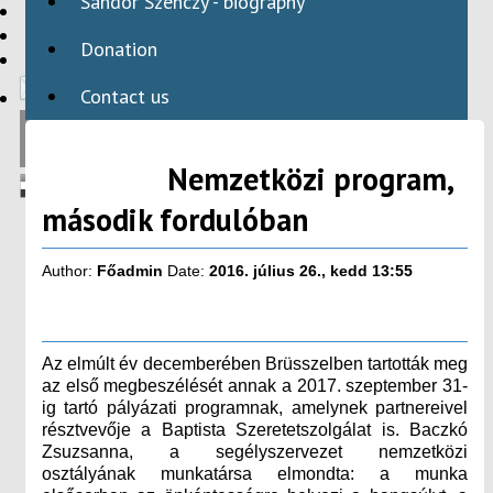
Sándor Szenczy - biography
HBAID
DOMESTIC PROGRAMS
Donation
INTERNATIONAL PROGRAMS
Contact us
Nemzetközi program,
második fordulóban
Author:
Főadmin
Date:
2016. július 26., kedd 13:55
Az elmúlt év decemberében Brüsszelben tartották meg
az első megbeszélését annak a 2017. szeptember 31-
ig tartó pályázati programnak, amelynek partnereivel
résztvevője a Baptista Szeretetszolgálat is. Baczkó
Zsuzsanna, a segélyszervezet nemzetközi
osztályának munkatársa elmondta: a munka