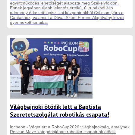
együttműködés lehetőségét alapozta meg Székelyföldön.
Ennek jegyében újabb jelentős értékű, új ruhákból álló
adomány érkezett logisztikai központunkból Csíksomlyóra a
Caritashoz, valamint a Dévai Szent Ferenc Alapítvány közeli
gyermekotthonaiba.
Világbajnoki ötödik lett a Baptista
Szeretetszolgálat robotikás csapata!
Incheon - Véget ért a RoboCup2026 világbajnokság, amelynek
Rescue Maze kategóriájában robotika csapatunk ötödik