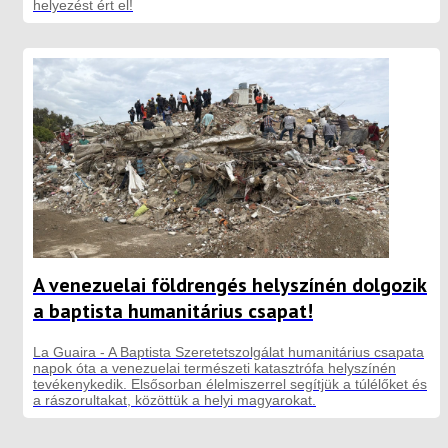
helyezést ért el!
A venezuelai földrengés helyszínén dolgozik
a baptista humanitárius csapat!
La Guaira - A Baptista Szeretetszolgálat humanitárius csapata
napok óta a venezuelai természeti katasztrófa helyszínén
tevékenykedik. Elsősorban élelmiszerrel segítjük a túlélőket és
a rászorultakat, közöttük a helyi magyarokat.