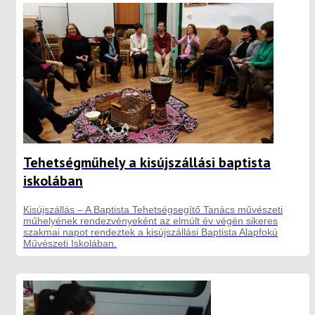
Tehetségműhely a kisújszállási baptista
iskolában
Kisújszállás – A Baptista Tehetségsegítő Tanács művészeti
műhelyének rendezvényeként az elmúlt év végén sikeres
szakmai napot rendeztek a kisújszállási Baptista Alapfokú
Művészeti Iskolában.