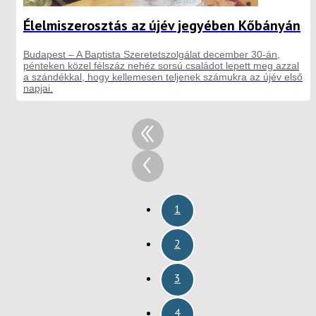
Élelmiszerosztás az újév jegyében Kőbányán
Budapest – A Baptista Szeretetszolgálat december 30-án,
pénteken közel félszáz nehéz sorsú családot lepett meg azzal
a szándékkal, hogy kellemesen teljenek számukra az újév első
napjai.
1
2
3
4