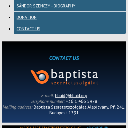
SÁNDOR SZENCZY - BIOGRAPHY
DONATION
CONTACT US
CONTACT US
E-mail:
hbaid@hbaid.org
Telephone number:
+36 1 466 5978
Mailing address:
Baptista Szeretetszolgálat Alapítvány, Pf. 241,
Budapest 1391
© 2026 BAPTISTA SZERETETSZOLGÁLAT
|
ADATVÉDELEM