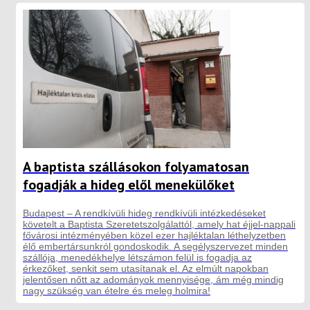
A baptista szállásokon folyamatosan
fogadják a hideg elől menekülőket
Budapest – A rendkívüli hideg rendkívüli intézkedéseket
követelt a Baptista Szeretetszolgálattól, amely hat éjjel-nappali
fővárosi intézményében közel ezer hajléktalan léthelyzetben
élő embertársunkról gondoskodik. A segélyszervezet minden
szállója, menedékhelye létszámon felül is fogadja az
érkezőket, senkit sem utasítanak el. Az elmúlt napokban
jelentősen nőtt az adományok mennyisége, ám még mindig
nagy szükség van ételre és meleg holmira!