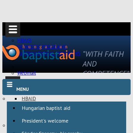
HBAID
DOMESTIC PROGRAMS
“WITH FAITH
INTERNATIONAL PROGRAMS
AND
COMPETENCE”
Webmail
MENU
HBAID
DOMESTIC PROGRAMS
Hungarian baptist aid
INTERNATIONAL PROGRAMS
President's welcome
Webmail