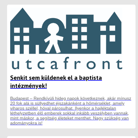
Senkit sem küldenek el a baptista
intézmények!
Budapest – Rendkívüli hideg napok következnek, akár mínusz
20 fok alá is süllyedhet éjszakánként a hőmérséklet, amely
viharos széllel, hóval párosulhat. Ilyenkor a hajléktalan
léthelyzetben élő emberek sokkal inkább veszélyben vannak,
mint máskor, a segítség életeket menthet. Nagy szükség van
adományokra is!