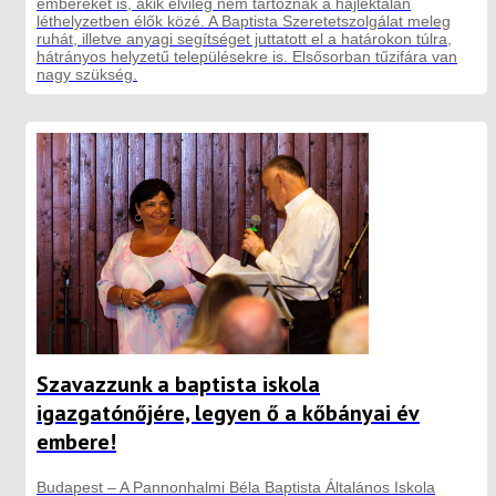
embereket is, akik elvileg nem tartoznak a hajléktalan
léthelyzetben élők közé. A Baptista Szeretetszolgálat meleg
ruhát, illetve anyagi segítséget juttatott el a határokon túlra,
hátrányos helyzetű településekre is. Elsősorban tűzifára van
nagy szükség.
Szavazzunk a baptista iskola
igazgatónőjére, legyen ő a kőbányai év
embere!
Budapest – A Pannonhalmi Béla Baptista Általános Iskola