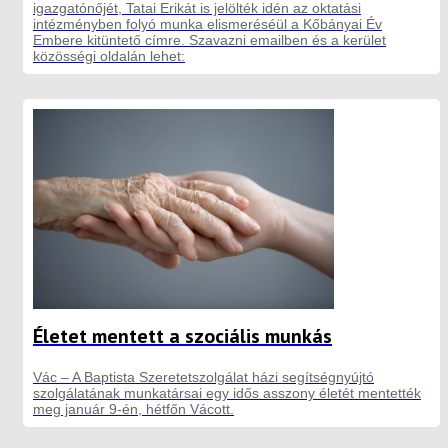
igazgatónőjét, Tatai Erikát is jelölték idén az oktatási
intézményben folyó munka elismeréséül a Kőbányai Év
Embere kitüntető címre. Szavazni emailben és a kerület
közösségi oldalán lehet:
Életet mentett a szociális munkás
Vác – A Baptista Szeretetszolgálat házi segítségnyújtó
szolgálatának munkatársai egy idős asszony életét mentették
meg január 9-én, hétfőn Vácott.