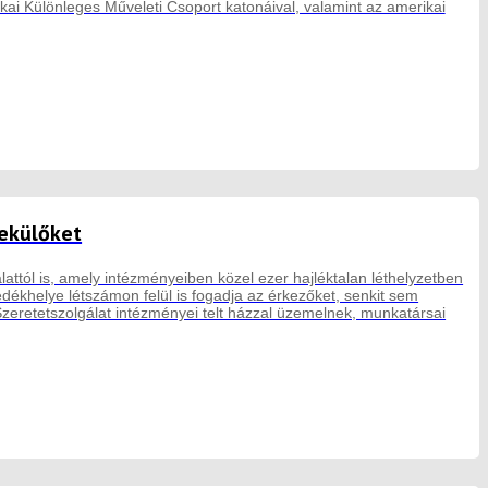
kai Különleges Műveleti Csoport katonáival, valamint az amerikai
nekülőket
lattól is, amely intézményeiben közel ezer hajléktalan léthelyzetben
ékhelye létszámon felül is fogadja az érkezőket, senkit sem
Szeretetszolgálat intézményei telt házzal üzemelnek, munkatársai