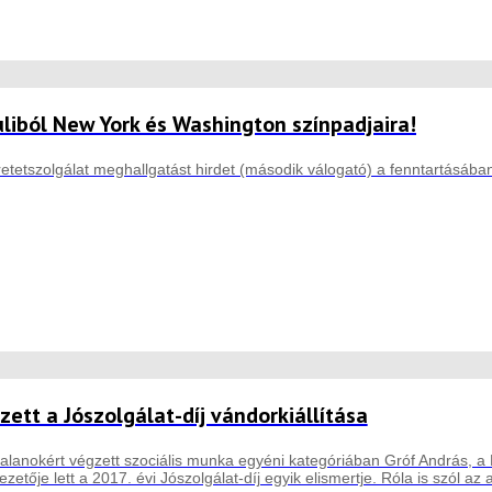
uliból New York és Washington színpadjaira!
retetszolgálat meghallgatást hirdet (második válogató) a fenntartásába
zett a Jószolgálat-díj vándorkiállítása
talanokért végzett szociális munka egyéni kategóriában Gróf András, a
etője lett a 2017. évi Jószolgálat-díj egyik elismertje. Róla is szól az 