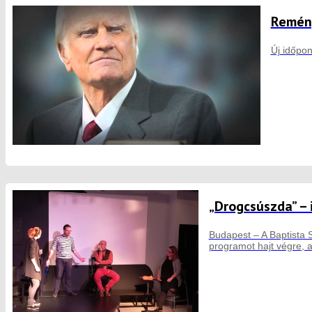
Remény
Új időpo
„Drogcsúszda” – 
Budapest – A Baptista 
programot hajt végre, a