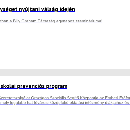
séget nyújtani válság idején
ntban a Billy Graham Társaság egynapos szemináriuma!
iskolai prevenciós program
Szeretetszolgálat Országos Szociális Segítő Központja az Emberi Erőf
mely legalább hat fővárosi középfokú oktatási intézmény diákjaihoz és