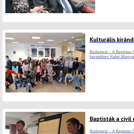
Kulturális kirán
Budapest – A Baptista S
keretében Kelet-Magyar
Baptisták a civi
Budapest – A Baptista 