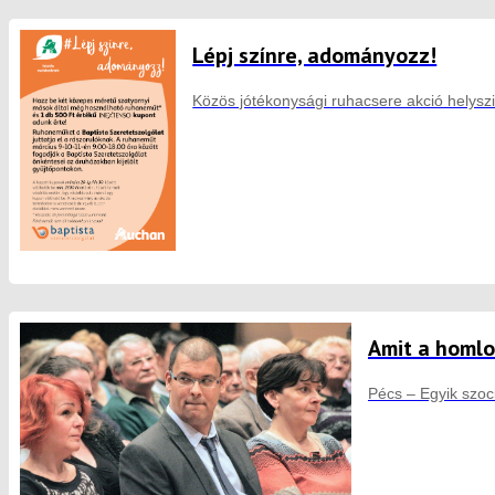
Lépj színre, adományozz!
Közös jótékonysági ruhacsere akció helysz
Amit a homl
Pécs – Egyik szoci