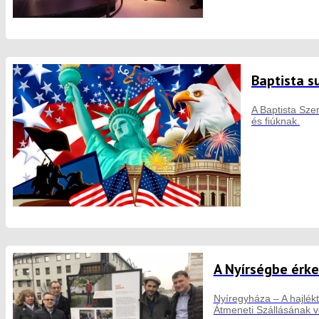
Baptista s
A Baptista Sze
és fiúknak.
A Nyírségbe érke
Nyíregyháza – A hajlék
Átmeneti Szállásának vez