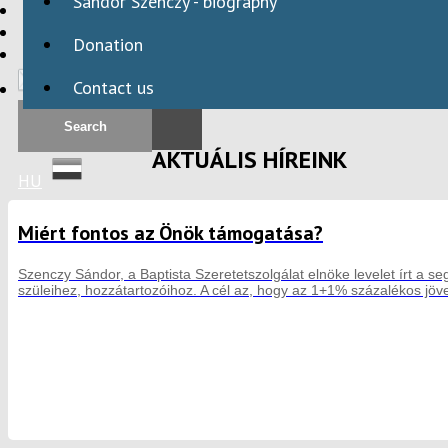
Sándor Szenczy - biography
HBAID
DOMESTIC PROGRAMS
Donation
INTERNATIONAL PROGRAMS
Contact us
AKTUÁLIS HÍREINK
HU
Miért fontos az Önök támogatása?
Szenczy Sándor, a Baptista Szeretetszolgálat elnöke levelet írt a se
szüleihez, hozzátartozóihoz. A cél az, hogy az 1+1% százalékos jö