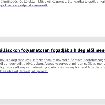
üttműködési és Lélektani Műveleti Központ a Stuttgartba települt ameri
oglalkozó csoportjával szervezett.
zállásokon folyamatosan fogadják a hideg elől me
ívüli hideg rendkívüli intézkedéseket követel a Baptista Szeretetszolgá
ól gondoskodik a fővárosban. A segélyszervezet minden szállója, mened
ndig nagy szükség van adományra, ételre és meleg holmira! A Baptista 
k az utcákat, tereket, aluljárókat.