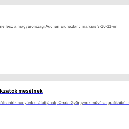
ine lesz a magyarországi Auchan áruházlánc március 9-10-11-én.
okzatok mesélnek
ális intézményünk ellátottjának, Orsós Györgynek művészi grafikáiból ny