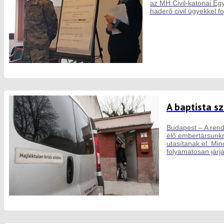
az MH Civil-katonai Egy
haderő civil ügyekkel f
A baptista s
Budapest – A rendk
élő embertársunkr
utasítanak el. Mi
folyamatosan járjá