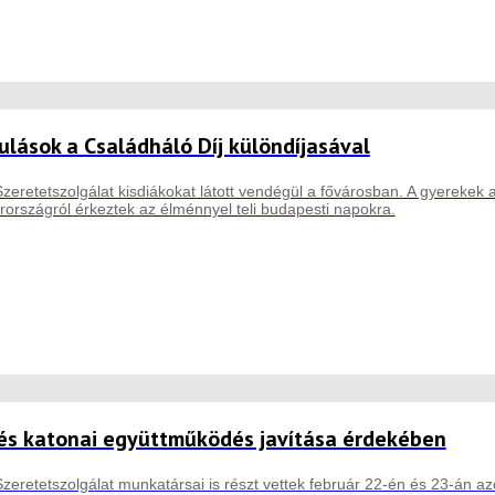
dulások a Családháló Díj különdíjasával
zeretetszolgálat kisdiákokat látott vendégül a fővárosban. A gyerekek
országról érkeztek az élménnyel teli budapesti napokra.
l és katonai együttműködés javítása érdekében
Szeretetszolgálat munkatársai is részt vettek február 22-én és 23-án a