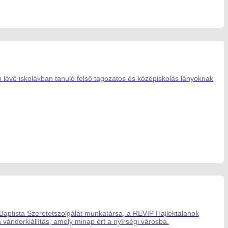
n lévő iskolákban tanuló felső tagozatos és középiskolás lányoknak
 Baptista Szeretetszolgálat munkatársa, a REVIP Hajléktalanok
a vándorkiállítás, amely minap ért a nyírségi városba.