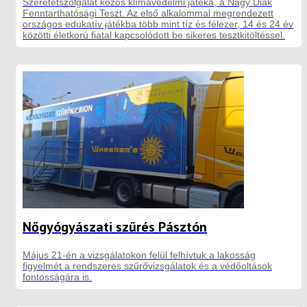
Szeretetszolgálat közös klímavédelmi játéka, a Nagy Diák
Fenntarthatósági Teszt. Az első alkalommal megrendezett
országos edukatív játékba több mint tíz és félezer, 14 és 24 év
közötti életkorú fiatal kapcsolódott be sikeres tesztkitöltéssel.
Nőgyógyászati szűrés Pásztón
Május 21-én a vizsgálatokon felül felhívtuk a lakosság
figyelmét a rendszeres szűrővizsgálatok és a védőoltások
fontosságára is.