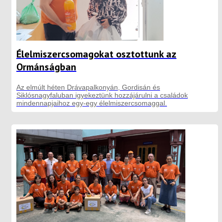
Élelmiszercsomagokat osztottunk az
Ormánságban
Az elmúlt héten Drávapalkonyán, Gordisán és
Siklósnagyfaluban igyekeztünk hozzájárulni a családok
mindennapjaihoz egy-egy élelmiszercsomaggal.