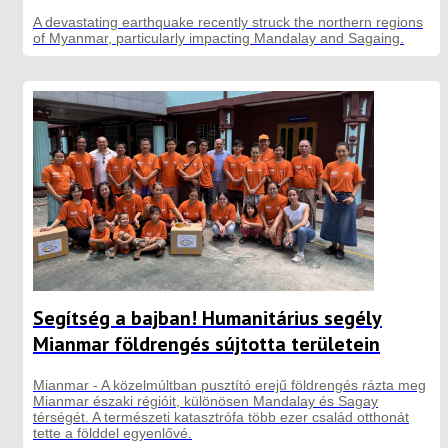
A devastating earthquake recently struck the northern regions
of Myanmar, particularly impacting Mandalay and Sagaing.
Segítség a bajban! Humanitárius segély
Mianmar földrengés sújtotta területein
Mianmar - A közelmúltban pusztító erejű földrengés rázta meg
Mianmar északi régióit, különösen Mandalay és Sagay
térségét. A természeti katasztrófa több ezer család otthonát
tette a földdel egyenlővé.