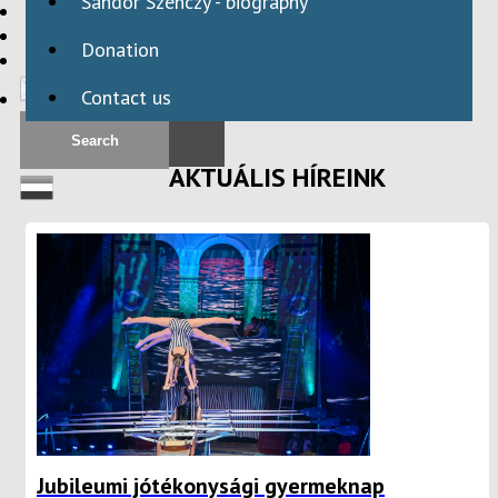
Sándor Szenczy - biography
HBAID
DOMESTIC PROGRAMS
Donation
INTERNATIONAL PROGRAMS
Contact us
AKTUÁLIS HÍREINK
Jubileumi jótékonysági gyermeknap