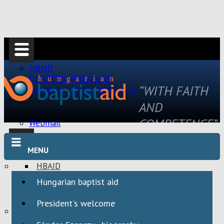
HBAID
DOMESTIC PROGRAMS
“WITH FAITH
INTERNATIONAL PROGRAMS
AND
COMPETENCE”
Webmail
MENU
HBAID
DOMESTIC PROGRAMS
Hungarian baptist aid
INTERNATIONAL PROGRAMS
President's welcome
Webmail