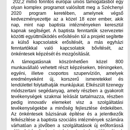
202,2 millió forintos európai uniós támogatásból egy
olyan komplex programot valósított meg a Széchenyi
2020 program keretében, amelynek végső
kedvezményezettje az a közel 18 ezer ember, akik
nap, mint nap baptista intézményeken keresztül
kapnak segítséget. A baptista fenntartók szervezetei
közötti együttműködés erősítésén túl a projekt segítette
a külső kapcsolatok erősítését, a más egyházi
fenntartókkal való kapcsolatok bővítését, az
önkéntesek képzését és mozgósítását.
A támogatásnak köszönhetően közel 800
munkavállaló vehetett részt képzéseken, tréningeken,
egyéni, illetve csoportos szupervízión, amelyek
eredményeként új, korszerű ismeretekkel és
lendülettel folytathatják munkájukat. Elkészült tizenegy
módszertani segédanyag, amely részben a gyakorolt
tevékenységek szakmai leírását tartalmazza, részben
pedig innovatív elemeket visz a szolgáltatási
tevékenységekbe a minőség fejlesztése érdekében.
Az önkéntesek bázisának építése és a jelentkezők
felkészítése a baptista szociális intézmények számára
várhatóan a jövőben a szolgáltatások új erőforrássá