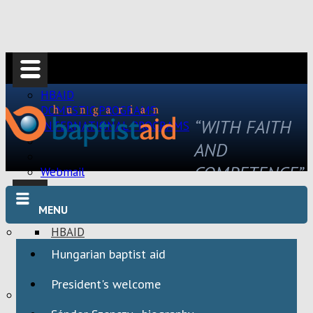
HBAID
DOMESTIC PROGRAMS
“WITH FAITH
INTERNATIONAL PROGRAMS
AND
COMPETENCE”
Webmail
MENU
HBAID
DOMESTIC PROGRAMS
Hungarian baptist aid
INTERNATIONAL PROGRAMS
President's welcome
Webmail