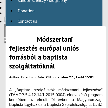
Sándor Szenczy - biography
HBAID
DOMESTIC PROGRAMS
Donation
INTERNATIONAL PROGRAMS
Contact us
Módszertani
fejlesztés európai uniós
forrásból a baptista
szolgáltatóknál
Author:
Főadmin
Date:
2015. október 27., kedd 15:01
A „Baptista szolgáltatók módszertani fejlesztése”
(TÁMOP-5.4.12-14/1-2015-0004) elnevezésű program
keretében az elmúlt fél évben a Magyarországi
Baptista Egyház és a Baptista Szeretetszolgálat EJSZ