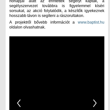
hónapjai alatt az érintettek segélyt kaptak, a
segélyszervezet továbbra is figyelemmel kíséri
sorsukat, az akció folytatódik, a készítők igyekeznek
hosszabb távon is segíteni a rászorultakon.
A projektről bővebb információt a
www.baptist.hu
oldalon olvashatnak.