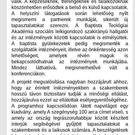
válik. A képzéseknek, tréningeknek és találkozóknak
köszönhetően erősödtek a belső és külső kapcsolatok.
A helyszíni látogatások során lehetőség nyílt
megismerni a partnerek munkáját, sikerült új
tapasztalatokat szerezni. A Baptista Teológiai
Akadémia szociális lelkigondozó szakirányú hallgatói
és az intézmények közötti kapcsolatok is elmélyültek.
A baptista gyülekezetek pedig megismerték a
szolgáltatók intézményeit, illetve az önkéntesség azon
lehetőségeit, amelyek révén maguk is
bekapcsolódhatnak az intézmények munkájába.
Mindez láthatóvá, megismerhetővé vált a
konferenciákon.
A projekt megvalósítása nagyban hozzájárult ahhoz,
hogy az érintett intézményekben a szakemberek
hosszú távon biztosítani tudják a minőségi ellátást,
hozzájárulva ezzel az ellátottak esélyegyenlőségéhez.
A programhoz kapcsolódóan látott napvilágot egy
kiadvány, amely A szegénység 100 arca címet viseli, s
amely az ország legrászorultabbjai között készített
interjúk segítségével gyűjtött tapasztalatokat a
szakemberek és a laikusok számára. A beszélgetések