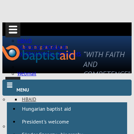
HBAID
DOMESTIC PROGRAMS
“WITH FAITH
INTERNATIONAL PROGRAMS
AND
COMPETENCE”
Webmail
MENU
HBAID
DOMESTIC PROGRAMS
Hungarian baptist aid
INTERNATIONAL PROGRAMS
President's welcome
Webmail