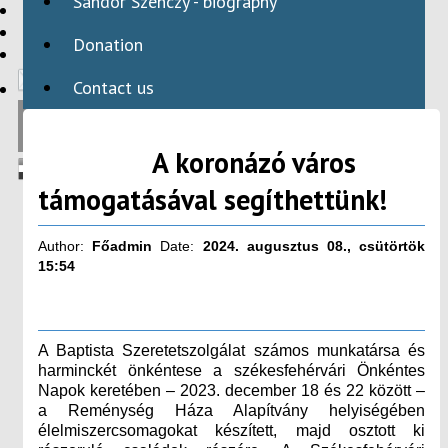
Sándor Szenczy - biography
HBAID
DOMESTIC PROGRAMS
Donation
INTERNATIONAL PROGRAMS
Contact us
A koronázó város
támogatásával segíthettünk!
Author:
Főadmin
Date:
2024. augusztus 08., csütörtök
15:54
A Baptista Szeretetszolgálat számos munkatársa és
harminckét önkéntese a székesfehérvári Önkéntes
Napok keretében – 2023. december 18 és 22 között –
a Reménység Háza Alapítvány helyiségében
élelmiszercsomagokat készített, majd osztott ki