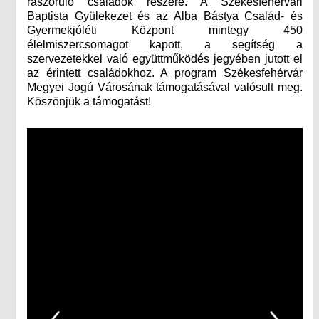
rászoruló családok részére. A Székesfehérvári
Baptista Gyülekezet és az Alba Bástya Család- és
Gyermekjóléti Központ mintegy 450
élelmiszercsomagot kapott, a segítség a
szervezetekkel való együttműködés jegyében jutott el
az érintett családokhoz. A program Székesfehérvár
Megyei Jogú Városának támogatásával valósult meg.
Köszönjük a támogatást!