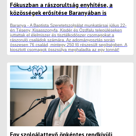
Fókuszban a rászorultság enyhítése, a
közösségek erősítése Baranyában is
Baranya - A Baptista Szeretetszolgálat munkatársai július 22-
én Téseny, Kisasszonyfa, Kisdér és Ózdfalu településeken
juttattak el élelmiszer és tisztálkodószer csomagokat a
rászoruló családok számára. Az adományosztás során
összesen 76 család, mintegy 250 fő részesült segítségben. A
kiosztott csomagok összsúlya meghaladta az egy tonnát!
Egy szolgálattevő önkéntes rendkívüli