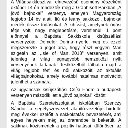
A Világsakkfesztivál elnevezésű esemény részeként
október 14-én rendezték meg a Graphisoft Parkban „A
jövő bajnokai” versenyt, amelyen Magyarország
legjobb 14 év alatti fiú és leány sakkozói, bajnokai
mérték össze tudásukat. A kihívást, amelynek óriási
tétje volt, nagy meglepetésre, veretlenül, 1 pont
előnnyel a Baptista Sakkiskola kisújszállási
versenyzője, Demeter Dorina nyerte meg és ezzel
megszerezte a jogot arra, hogy részt vegyen Man
szigetén az „Isle of Man 2018” versenyen, amit
jelenleg a világ legnagyobb nemzetközi nyílt
versenyének tartanak. Testközelből láthatja majd a
világ legjobb férfi és női sakkozóit, az aktuális
világbajnokokat, amely további hatalmas motivációt
jelenthet a számára.
Az ugyancsak kisújszállási Csíki Endre a budapesti
versenyen második lett a „jövő bajnokai” között.
A Baptista Szeretetszolgálat iskoláiban Szenczy
Sándor, a segélyszervezet alapító-vezetője hirdette
meg évekkel ezelőtt a sakkoktatás bevezetését, ami
egyes helyeken még az órarendbe is bekerült. A
sakknak közismertek a pozitív hatásai különösen az