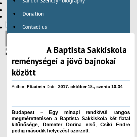
Sándor Szenczy - biography
HBAID
DOMESTIC PROGRAMS
Donation
INTERNATIONAL PROGRAMS
Contact us
A Baptista Sakkiskola
reménységei a jövő bajnokai
között
Author:
Főadmin
Date:
2017. október 18., szerda 10:34
Budapest – Egy minapi rendkívül rangos
megmérettetésen a Baptista Sakkiskola két fiatal
kitűnősége, Demeter Dorina első, Csíki Endre
pedig második helyezést szerzett.