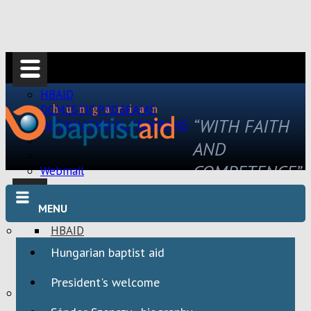
HBAID
DOMESTIC PROGRAMS
“WITH FAITH
INTERNATIONAL PROGRAMS
AND
COMPETENCE”
Webmail
MENU
HBAID
DOMESTIC PROGRAMS
Hungarian baptist aid
INTERNATIONAL PROGRAMS
President's welcome
Webmail