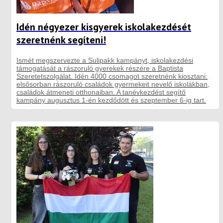
Idén négyezer kisgyerek iskolakezdését
szeretnénk segíteni!
Ismét megszervezte a Sulipakk kampányt, iskolakezdési
támogatását a rászoruló gyerekek részére a Baptista
Szeretetszolgálat. Idén 4000 csomagot szeretnénk kiosztani:
elsősorban rászoruló családok gyermekeit nevelő iskolákban,
családok átmeneti otthonaiban. A tanévkezdést segítő
kampány augusztus 1-én kezdődött és szeptember 6-ig tart.