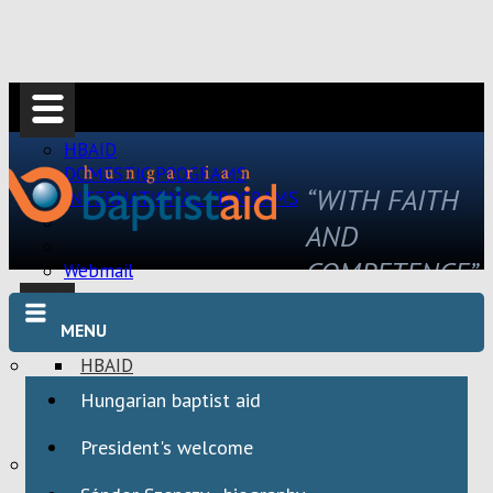
HBAID
DOMESTIC PROGRAMS
“WITH FAITH
INTERNATIONAL PROGRAMS
AND
COMPETENCE”
Webmail
MENU
HBAID
DOMESTIC PROGRAMS
Hungarian baptist aid
INTERNATIONAL PROGRAMS
President's welcome
Webmail