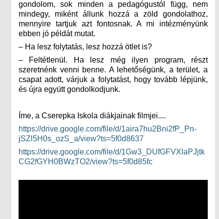
gondolom, sok minden a pedagógustól függ, nem
mindegy, miként állunk hozzá a zöld gondolathoz,
mennyire tartjuk azt fontosnak. A mi intézményünk
ebben jó példát mutat.
– Ha lesz folytatás, lesz hozzá ötlet is?
– Feltétlenül. Ha lesz még ilyen program, részt
szeretnénk venni benne. A lehetőségünk, a terület, a
csapat adott, várjuk a folytatást, hogy tovább lépjünk,
és újra együtt gondolkodjunk.
Íme, a Cserepka Iskola diákjainak filmjei....
https://drive.google.com/file/d/1aira7hu2Bni2fP_Pn-
jSZl5H0s_ozS_a/view?ts=5f0d8637
https://drive.google.com/file/d/1Gw3_DUfGFVXIaPJjtk
CG2fGYH0BWzTO2/view?ts=5f0d85fc