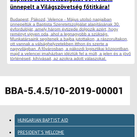
ünnepelt a Világszövetség főtitkára!
Budapest, Pákozd, Velence - Május utolsó napjaiban
ünnepeltük a Baptista Szeretetszolgálat alapításának 30.
évfordulóját, amely három évtizede dolgozik azért, hogy
reményt vigyen oda, ahol a legnagyobb a szükség.
Munkatársaink segítenek a bajba jutottakon, a rászorultakon,
ott vannak a válsághelyzetekben itthon és szerte a
nagyvilágban. A fővárosban, a pákozdi logisztikai központban,
majd a velencei imaházban idéztük fel a múlt, a jelen és a jövő
történéseit, kihívásait, az azokra adott válaszokat.
HUNGARIAN BAPTIST AID
PRESIDENT'S WELCOME