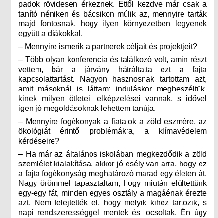
padok rövidesen érkeznek. Ettől kezdve már csak a
tanító néniken és bácsikon múlik az, mennyire tarták
majd fontosnak, hogy ilyen környezetben legyenek
együtt a diákokkal.
– Mennyire ismerik a partnerek céljait és projektjeit?
– Több olyan konferencia és találkozó volt, amin részt
vettem, bár a járvány hátráltatta ezt a fajta
kapcsolattartást. Nagyon hasznosnak tartottam azt,
amit másoknál is láttam: induláskor megbeszéltük,
kinek milyen ötletei, elképzelései vannak, s idővel
igen jó megoldásoknak lehettem tanúja.
– Mennyire fogékonyak a fiatalok a zöld eszmére, az
ökológiát érintő problémákra, a klímavédelem
kérdéseire?
– Ha már az általános iskolában megkezdődik a zöld
szemlélet kialakítása, akkor jó esély van arra, hogy ez
a fajta fogékonyság meghatározó marad egy életen át.
Nagy örömmel tapasztaltam, hogy miután elültettünk
egy-egy fát, minden egyes osztály a magáénak érezte
azt. Nem felejtették el, hogy melyik kihez tartozik, s
napi rendszerességgel mentek és locsoltak. Én úgy