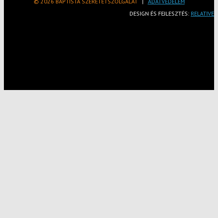
© 2026 BAPTISTA SZERETETSZOLGÁLAT
|
ADATVÉDELEM
DESIGN ÉS FEJLESZTÉS:
RELATIVE