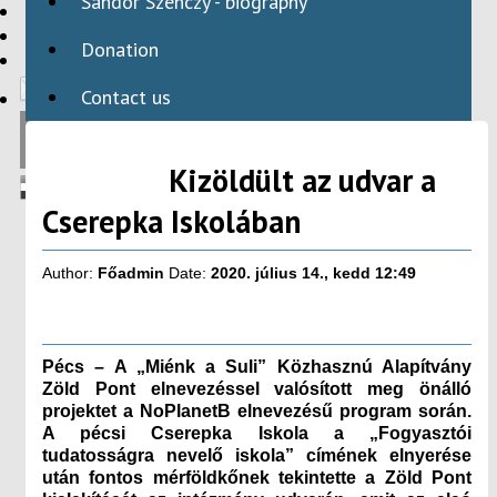
Sándor Szenczy - biography
HBAID
DOMESTIC PROGRAMS
Donation
INTERNATIONAL PROGRAMS
Contact us
Kizöldült az udvar a
Cserepka Iskolában
Author:
Főadmin
Date:
2020. július 14., kedd 12:49
Pécs – A „Miénk a Suli” Közhasznú Alapítvány
Zöld Pont elnevezéssel valósított meg önálló
projektet a NoPlanetB elnevezésű program során.
A pécsi Cserepka Iskola a „Fogyasztói
tudatosságra nevelő iskola” címének elnyerése
után fontos mérföldkőnek tekintette a Zöld Pont