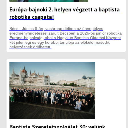
Európa-bajnoki 2. helyen végzett a baptista
robotika csapata!
Bécs - Június 6-án, vasárnap délben az ünnepélyes
eredményhirdetéssel zárult Bécsben a 2026-os junior robotika
Európa-bajnokság, ahol a Nagykun Baptista Oktatási Központ
két jelenlegi és egy korábbi tanulója az előkelő második
helyezésnek örülhetett.
Baptista Szeretetszolgálat 30: velünk