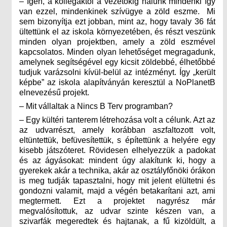
– Igen, a kollégáktól a vezetőkig nálunk mindenki így
van ezzel, mindenkinek szívügye a zöld eszme. Mi
sem bizonyítja ezt jobban, mint az, hogy tavaly 36 fát
ültettünk el az iskola környezetében, és részt veszünk
minden olyan projektben, amely a zöld eszmével
kapcsolatos. Minden olyan lehetőséget megragadunk,
amelynek segítségével egy kicsit zöldebbé, élhetőbbé
tudjuk varázsolni kívül-belül az intézményt. Így „került
képbe” az iskola alapítványán keresztül a NoPlanetB
elnevezésű projekt.
– Mit vállaltak a Nincs B Terv programban?
– Egy kültéri tanterem létrehozása volt a célunk. Azt az
az udvarrészt, amely korábban aszfaltozott volt,
eltüntettük, befüvesítettük, s építettünk a helyére egy
kisebb játszóteret. Rövidesen elhelyezzük a padokat
és az ágyásokat: mindent úgy alakítunk ki, hogy a
gyerekek akár a technika, akár az osztályfőnöki órákon
is meg tudják tapasztalni, hogy mit jelent elültetni és
gondozni valamit, majd a végén betakarítani azt, ami
megtermett. Ezt a projektet nagyrész már
megvalósítottuk, az udvar szinte készen van, a
szivarfák megeredtek és hajtanak, a fű kizöldült, a