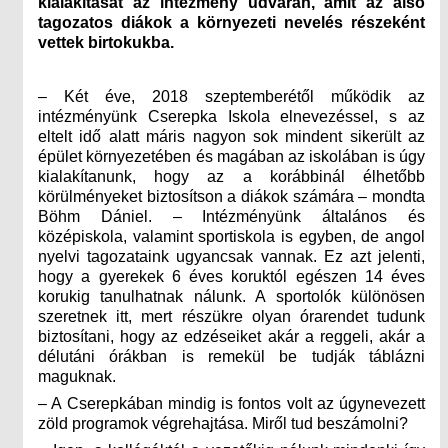
kialakítását az intézmény udvarán, amit az alsó
tagozatos diákok a környezeti nevelés részeként
vettek birtokukba.
– Két éve, 2018 szeptemberétől működik az
intézményünk Cserepka Iskola elnevezéssel, s az
eltelt idő alatt máris nagyon sok mindent sikerült az
épület környezetében és magában az iskolában is úgy
kialakítanunk, hogy az a korábbinál élhetőbb
körülményeket biztosítson a diákok számára – mondta
Böhm Dániel. – Intézményünk általános és
középiskola, valamint sportiskola is egyben, de angol
nyelvi tagozataink ugyancsak vannak. Ez azt jelenti,
hogy a gyerekek 6 éves koruktól egészen 14 éves
korukig tanulhatnak nálunk. A sportolók különösen
szeretnek itt, mert részükre olyan órarendet tudunk
biztosítani, hogy az edzéseiket akár a reggeli, akár a
délutáni órákban is remekül be tudják táblázni
maguknak.
– A Cserepkában mindig is fontos volt az úgynevezett
zöld programok végrehajtása. Miről tud beszámolni?