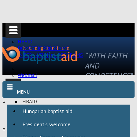
HBAID
DOMESTIC PROGRAMS
“WITH FAITH
INTERNATIONAL PROGRAMS
AND
COMPETENCE”
Webmail
MENU
HBAID
DOMESTIC PROGRAMS
Hungarian baptist aid
INTERNATIONAL PROGRAMS
President's welcome
Webmail