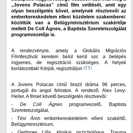
„Jovens Polacas” című film vetítését, amit egy
olyan beszélgetés követ, amelynek résztvevői az
emberkereskedelem elleni küzdelem szakemberei:
közöttük van a Belügyminisztérium szakértője
mellett De Coll Ágnes, a Baptista Szeretetszolgálat
programvezetője is.
A rendezvényre, amely a Globális Migrációs
Filmfesztivál keretein belül kerül sor, a belépés
ingyenes, de regisztráció szükséges. A helyek
korlátozottak! Kérjük, regisztráljon
ITT!
A Jovens Polacas című brazil dráma 96 perces,
portugál és angol feliratos. A rendező: Alex Levy-
Heller. A filmet követő beszélgetés résztvevői:
-
De Coll Ágnes
programvezető, Baptista
Szeretetszolgálat,
-
Tési Áron
emberkereskedelem elleni szakértő,
Belügyminisztérium,
-
Gerlinger Lilla
, klinikai pszichológus, Trauma