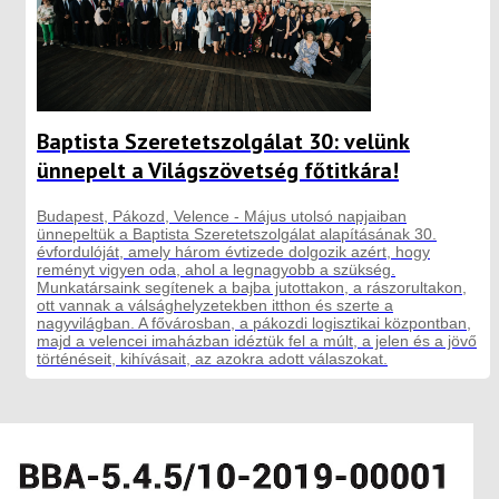
Baptista Szeretetszolgálat 30: velünk
ünnepelt a Világszövetség főtitkára!
Budapest, Pákozd, Velence - Május utolsó napjaiban
ünnepeltük a Baptista Szeretetszolgálat alapításának 30.
évfordulóját, amely három évtizede dolgozik azért, hogy
reményt vigyen oda, ahol a legnagyobb a szükség.
Munkatársaink segítenek a bajba jutottakon, a rászorultakon,
ott vannak a válsághelyzetekben itthon és szerte a
nagyvilágban. A fővárosban, a pákozdi logisztikai központban,
majd a velencei imaházban idéztük fel a múlt, a jelen és a jövő
történéseit, kihívásait, az azokra adott válaszokat.