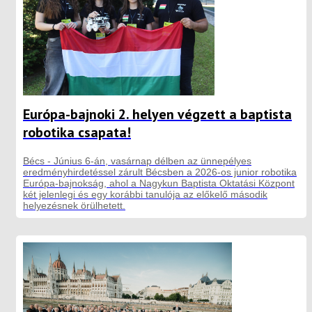
Európa-bajnoki 2. helyen végzett a baptista
robotika csapata!
Bécs - Június 6-án, vasárnap délben az ünnepélyes
eredményhirdetéssel zárult Bécsben a 2026-os junior robotika
Európa-bajnokság, ahol a Nagykun Baptista Oktatási Központ
két jelenlegi és egy korábbi tanulója az előkelő második
helyezésnek örülhetett.