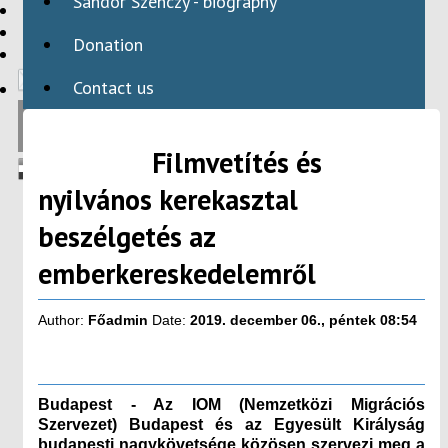
Sándor Szenczy - biography
HBAID
DOMESTIC PROGRAMS
Donation
INTERNATIONAL PROGRAMS
Contact us
Filmvetítés és
nyilvános kerekasztal
beszélgetés az
emberkereskedelemről
Author:
Főadmin
Date:
2019. december 06., péntek 08:54
Budapest - Az IOM (Nemzetközi Migrációs
Szervezet) Budapest és az Egyesült Királyság
budapesti nagykövetsége közösen szervezi meg a