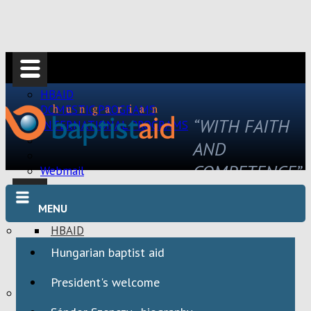
HBAID
DOMESTIC PROGRAMS
“WITH FAITH
INTERNATIONAL PROGRAMS
AND
COMPETENCE”
Webmail
MENU
HBAID
DOMESTIC PROGRAMS
Hungarian baptist aid
INTERNATIONAL PROGRAMS
President's welcome
Webmail