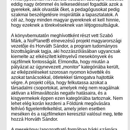
eddig nagy örömmel és lelkesedéssel fogadták azok a
gyerekek, akik olvasták őket, a pedagógusokat pedig
szakmai beszélgetésre inspirálták a tapasztalatok. A
cél az, hogy minden magyar gyereknek el kell hinnie,
hogy ezeknek a törekvéseknek van létjogosultságuk.
A könyvbemutatón meghívottként részt vett Szabó
Márk, a NoPlanetB elnevezésű projekt magyarországi
vezetője és Horváth Sándor, a program tudományos
bizottságának tagja, aki hozzászólásában ugyancsak
kiemelte az elkészített kétnyelvű mesekönyvek és
rajzfilmek fontosságát. Elmondta, hogy miután a
pályázat az úgynevezett „monitor” kategóriába került,
az elképzeléseket szorosan nyomon követték és
azokat tanácsokkal, ötletekkel támogatva hajtották
végre. A projekt célja, hogy felkutassa azokat a
társadalmi csoportokat, amelyek még nem reagálnak
aktívan a klímaváltozás negatív hatásaira, és a
kisgyermekek éppen ezen kategóriába tartoznak. Nem
lehet elég korán kezdeni a Földünk megóvására
felhívó figyelemfelkeltést, amely jelen esetben
meséken és a rajzfilmeken keresztül valósul meg, tette
hozzá Horváth Sándor.
A mesekönyv lapozgatható formában bárki számára