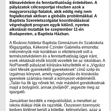
klímavédelem és fenntarthatóság érdekében. A
pályázatok célcsoportjai részben azok a
magyarországi fiatalok, akik eddig még nem
foglalkoztak aktívan a globális problémákkal. A
Baptista Szeretetszolgálat koordinálásával
végrehajtott program egyik kitűnő, nyertes
alkotását mutatták be szeptember 11-én
Budapesten, a Baptista Házban.
A fővárosi Addetur Baptista Gimnázium és Szakiskola
főigazgatója, Kékesné Czinder Gabriella elmondta:
intézményük már korábban is elkötelezett volt a
természetvédelem és a fenntarthatóság ügye iránt,
ezek oktatását elsők között vezették be az iskolában. A
NoPlanetB pályázati kiírására készítették el a „Vigyázz
rám! Mesék gyerekektől gyerekeknek” című szép és
izgalmas könyvet, amely nagyóvodás és kisiskolás
gyerekek számára mesél a környezet védelméről.
„Talán ha ők így nőnek fel, már másként gondolkodnak
majd a bolygóról, annak jövőjéről”, jegyezte meg az
igazgató.
Januárban kezdték a megvalósítást, a meséket az
iskola diákjai írták és rajzolták. Összesen tizennyolc
kedves történet került a kötetbe, kétnyelvűen, azaz a