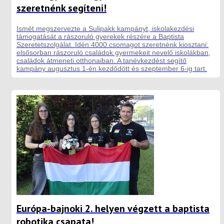
szeretnénk segíteni!
Ismét megszervezte a Sulipakk kampányt, iskolakezdési
támogatását a rászoruló gyerekek részére a Baptista
Szeretetszolgálat. Idén 4000 csomagot szeretnénk kiosztani:
elsősorban rászoruló családok gyermekeit nevelő iskolákban,
családok átmeneti otthonaiban. A tanévkezdést segítő
kampány augusztus 1-én kezdődött és szeptember 6-ig tart.
Európa-bajnoki 2. helyen végzett a baptista
robotika csapata!