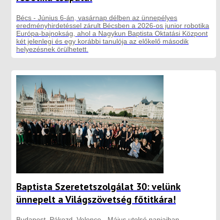
Bécs - Június 6-án, vasárnap délben az ünnepélyes
eredményhirdetéssel zárult Bécsben a 2026-os junior robotika
Európa-bajnokság, ahol a Nagykun Baptista Oktatási Központ
két jelenlegi és egy korábbi tanulója az előkelő második
helyezésnek örülhetett.
Baptista Szeretetszolgálat 30: velünk
ünnepelt a Világszövetség főtitkára!
Budapest, Pákozd, Velence - Május utolsó napjaiban