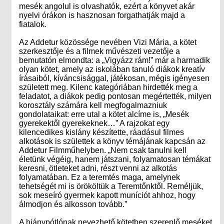
mesék angolul is olvashatók, ezért a könyvet akár
nyelvi órákon is hasznosan forgathatják majd a
fiatalok.
Az Addetur közössége nevében Vizi Mária, a kötet
szerkesztője és a filmek művészeti vezetője a
bemutatón elmondta: a „Vigyázz rám!” már a harmadik
olyan kötet, amely az iskolában tanuló diákok kreatív
írásaiból, kíváncsisággal, játékosan, mégis igényesen
született meg. Kilenc kategóriában hirdették meg a
feladatot, a diákok pedig pontosan megértették, milyen
korosztály számára kell megfogalmazniuk
gondolataikat: erre utal a kötet alcíme is, „Mesék
gyerekektől gyerekeknek…” A rajzokat egy
kilencedikes kislány készítette, ráadásul filmes
alkotások is születtek a könyv témájának kapcsán az
Addetur Filmműhelyben. „Nem csak tanulni kell
életünk végéig, hanem játszani, folyamatosan témákat
keresni, ötleteket adni, részt venni az alkotás
folyamatában. Ez a teremtés maga, amelynek
tehetségét mi is örököltük a Teremtőnktől. Reméljük,
sok meseíró gyermek kapott muníciót ahhoz, hogy
álmodjon és alkosson tovább.”
A hiánypótlónak nevezhető kötetben szereplő meséket