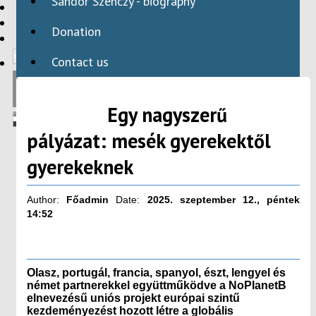
Sándor Szenczy - biography
HBAID
DOMESTIC PROGRAMS
Donation
INTERNATIONAL PROGRAMS
Contact us
Egy nagyszerű
pályázat: mesék gyerekektől
gyerekeknek
Author:
Főadmin
Date:
2025. szeptember 12., péntek
14:52
Olasz, portugál, francia, spanyol, észt, lengyel és
német partnerekkel együttműködve a NoPlanetB
elnevezésű uniós projekt európai szintű
kezdeményezést hozott létre a globális