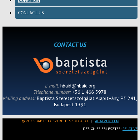
DONATION
CONTACT US
CONTACT US
E-mail:
hbaid@hbaid.org
Telephone number:
+36 1 466 5978
Mailing address:
Baptista Szeretetszolgálat Alapítvány, Pf. 241,
Budapest 1391
© 2026 BAPTISTA SZERETETSZOLGÁLAT
|
ADATVÉDELEM
DESIGN ÉS FEJLESZTÉS:
RELATIVE