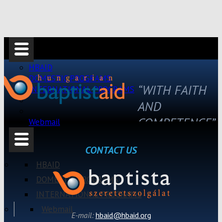
HBAID
DOMESTIC PROGRAMS
“WITH FAITH
INTERNATIONAL PROGRAMS
AND
COMPETENCE”
Webmail
CONTACT US
HBAID
DOMESTIC PROGRAMS
INTERNATIONAL PROGRAMS
Webmail
E-mail:
hbaid@hbaid.org