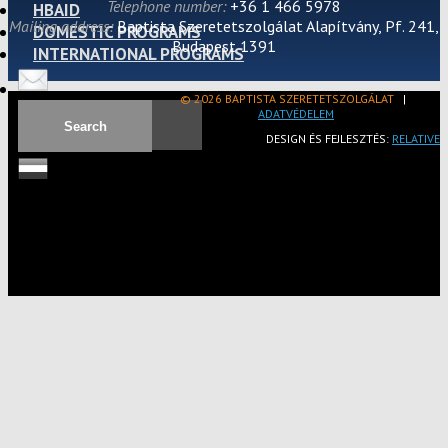
Telephone number:
+36 1 466 5978
HBAID
Mailing address:
Baptista Szeretetszolgálat Alapítvány, Pf. 241,
DOMESTIC PROGRAMS
Budapest 1391
INTERNATIONAL PROGRAMS
© 2026 BAPTISTA SZERETETSZOLGÁLAT
|
ADATVÉDELEM
DESIGN ÉS FEJLESZTÉS:
RELATIVE